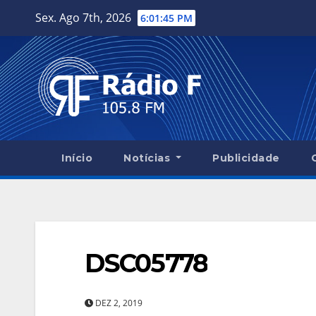
Skip
Sex. Ago 7th, 2026
6:01:46 PM
to
content
Início
Notícias
Publicidade
DSC05778
DEZ 2, 2019