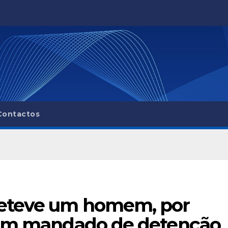
Contactos
deteve um homem, por
 um mandado de detenção