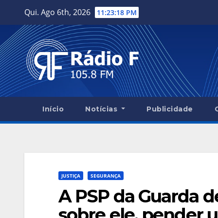
Skip
Qui. Ago 6th, 2026
11:23:20 PM
to
content
Início
Notícias
Publicidade
JUSTIÇA
SEGURANÇA
A PSP da Guarda 
sobre ele, pender