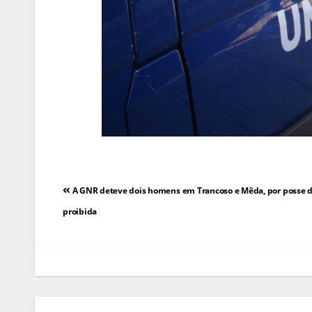
Navegação
A GNR deteve dois homens em Trancoso e Mêda, por posse 
de
proibida
artigos