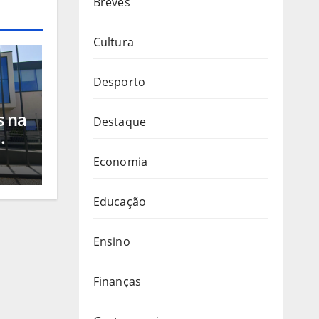
Breves
Cultura
Desporto
s na
Destaque
s
Economia
b a
Educação
Ensino
Finanças