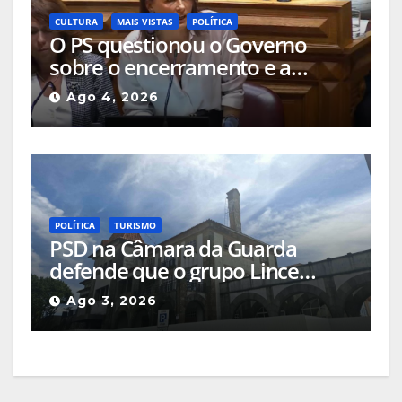
CULTURA
MAIS VISTAS
POLÍTICA
O PS questionou o Governo
sobre o encerramento e a
alteração de uso das salas de
Ago 4, 2026
cinema da Guarda
POLÍTICA
TURISMO
PSD na Câmara da Guarda
defende que o grupo Lince
deveria apresentar, na cidade, o
Ago 3, 2026
projeto que pretende
implementar no Hotel Turismo