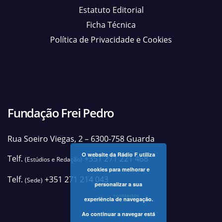
Estatuto Editorial
Ficha Técnica
Política de Privacidade e Cookies
Fundação Frei Pedro
Rua Soeiro Viegas, 2 – 6300-758 Guarda
O website da Rádio F utiliza
Telf.
+351 271 221 468
(Estúdios e Redação)
cookies para melhorar e
Telf.
+351 271 214 043
(Sede)
personalizar a sua
+contactos
experiência de navegação.
Ao continuar a navegar está