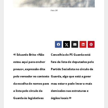
Foto: DR
Navegação
Eduardo Brito: «Não
Concelhia do PS Guarda está
de
estou aqui para encher
fora da lista de deputados pelo
pneus», expressão dita
Partido Socialista no círculo da
artigos
pelo vereador no contexto
Guarda, algo que está a gerar
da escolha de nomes para
mau estar e pode levar a mais
a lista pelo círculo da
demissões nas estruturas e
Guarda às legislativas
órgãos locais