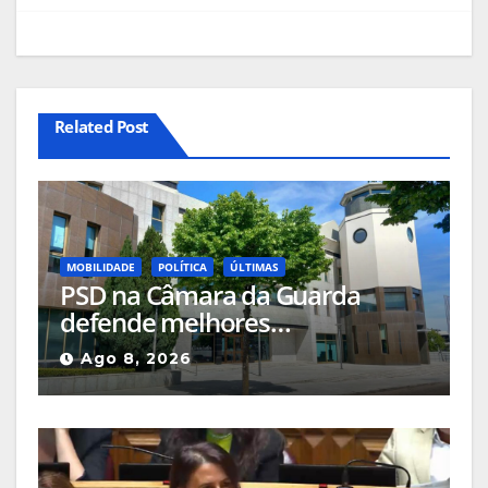
Related Post
MOBILIDADE
POLÍTICA
ÚLTIMAS
PSD na Câmara da Guarda
defende melhores
acessibilidades para pessoas
Ago 8, 2026
com mobilidade reduzida nos
locais públicos ou até nas
passadeiras