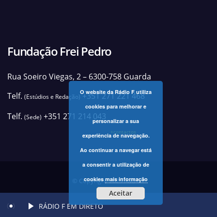
Fundação Frei Pedro
Rua Soeiro Viegas, 2 – 6300-758 Guarda
O website da Rádio F utiliza
Telf.
+351 271 221 468
(Estúdios e Redação)
cookies para melhorar e
Telf.
+351 271 214 043
(Sede)
personalizar a sua
+contactos
experiência de navegação.
Ao continuar a navegar está
a consentir a utilização de
cookies
mais informação
© Copyright 2025 Rádio F
Aceitar
RÁDIO F EM DIRETO