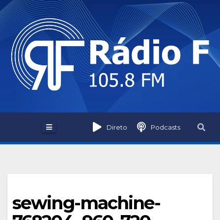
Skip
to
content
Direto
Podcasts
sewing-machine-