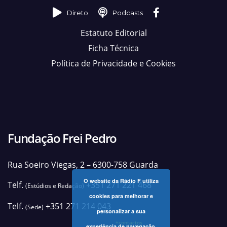
Direto
Podcasts
Estatuto Editorial
Ficha Técnica
Política de Privacidade e Cookies
Fundação Frei Pedro
Rua Soeiro Viegas, 2 – 6300-758 Guarda
O website da Rádio F utiliza
Telf.
+351 271 221 468
(Estúdios e Redação)
cookies para melhorar e
Telf.
+351 271 214 043
(Sede)
personalizar a sua
+contactos
experiência de navegação.