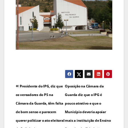
Navegação
Presidente do IPG, diz que
Oposição na Câmara da
de
os vereadores do PS na
Guarda diz que o IPG é
Câmara da Guarda, têm falta
pouco atrativo e que o
artigos
de bom senso e parecem
Município deveria apoiar
querer politizar o ato eleitoral
mais a instituição de Ensino