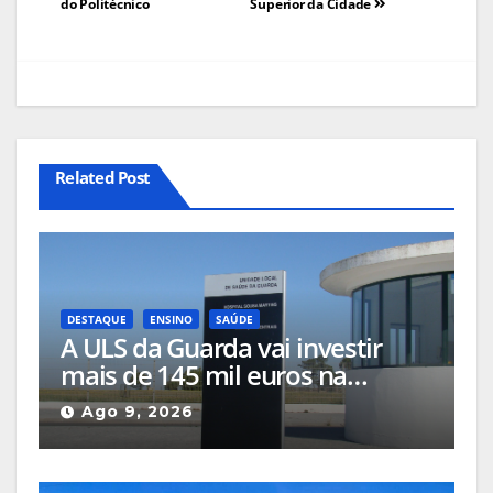
do Politécnico
Superior da Cidade
Related Post
DESTAQUE
ENSINO
SAÚDE
A ULS da Guarda vai investir
mais de 145 mil euros na
formação dos seus profissionais
Ago 9, 2026
e com apoio europeu