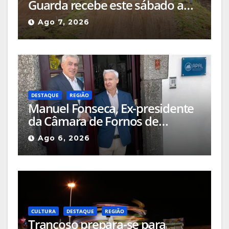
Guarda recebe este sábado a
Etapa do Campeonato Nacional
Ago 7, 2026
de Supercross
DESTAQUE
REGIÃO
Manuel Fonseca, Ex-presidente
da Câmara de Fornos de
Algodres foi nomeado Diretor
Ago 6, 2026
Delegado APAL-SIM (Águas
Públicas em Altitude, Serviços
Intermunicipalizados)
CULTURA
DESTAQUE
REGIÃO
Trancoso prepara-se para