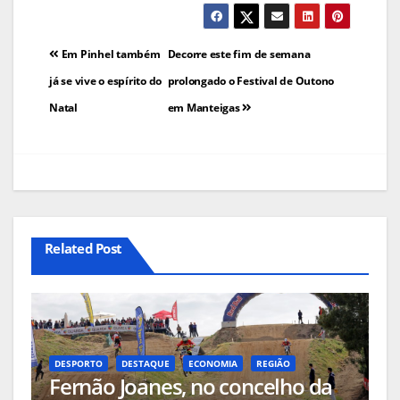
Navegação
Em Pinhel também
Decorre este fim de semana
de
já se vive o espírito do
prolongado o Festival de Outono
Natal
em Manteigas
artigos
Related Post
DESPORTO
DESTAQUE
ECONOMIA
REGIÃO
Fernão Joanes, no concelho da