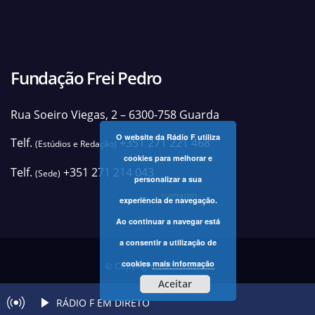
Fundação Frei Pedro
Rua Soeiro Viegas, 2 – 6300-758 Guarda
O website da Rádio F utiliza
Telf.
+351 271 221 468
(Estúdios e Redação)
cookies para melhorar e
Telf.
+351 271 214 043
(Sede)
personalizar a sua
+contactos
experiência de navegação.
Ao continuar a navegar está
a consentir a utilização de
cookies
mais informação
© Copyright 2025 Rádio F
Aceitar
RÁDIO F EM DIRETO