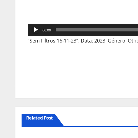
Reprodutor
00:00
de
“Sem Filtros 16-11-23”. Data: 2023. Género: Oth
áudio
Navegação
de
artigos
Related Post