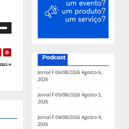
e
as
a/baixo
Podcast
a
/2023
mentar
Jornal F 06/08/2026
Agosto 6,
2026
inuir
Jornal F 05/08/2026
Agosto 5,
2026
ume.
Jornal F 04/08/2026
Agosto 4,
2026