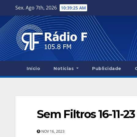
Skip
Sex. Ago 7th, 2026
10:39:26 AM
to
content
Início
Notícias
Publicidade
Sem Filtros 16-11-23
NOV 16, 2023