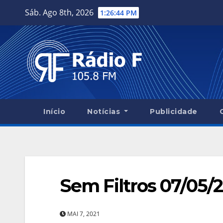
Skip
Sáb. Ago 8th, 2026
1:26:46 PM
to
content
Início
Notícias
Publicidade
Sem Filtros 07/05/
MAI 7, 2021