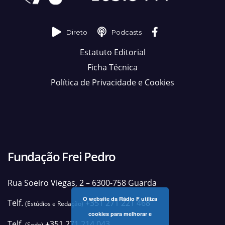
Direto
Podcasts
Estatuto Editorial
Ficha Técnica
Política de Privacidade e Cookies
Fundação Frei Pedro
Rua Soeiro Viegas, 2 – 6300-758 Guarda
O website da Rádio F utiliza
Telf.
+351 271 221 468
(Estúdios e Redação)
cookies para melhorar e
Telf.
+351 271 214 043
(Sede)