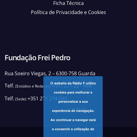
Ficha Técnica
Política de Privacidade e Cookies
Fundação Frei Pedro
Rua Soeiro Viegas, 2 – 6300-758 Guarda
O website da Rádio F utiliza
Telf.
+351 271 221 468
(Estúdios e Redação)
cookies para melhorar e
Telf.
+351 271 214 043
(Sede)
personalizar a sua
+contactos
experiência de navegação.
Ao continuar a navegar está
a consentir a utilização de