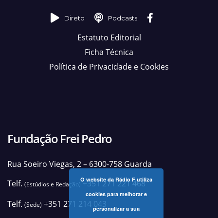
Direto
Podcasts
Estatuto Editorial
Ficha Técnica
Política de Privacidade e Cookies
Fundação Frei Pedro
Rua Soeiro Viegas, 2 – 6300-758 Guarda
O website da Rádio F utiliza
Telf.
+351 271 221 468
(Estúdios e Redação)
cookies para melhorar e
Telf.
+351 271 214 043
(Sede)
personalizar a sua