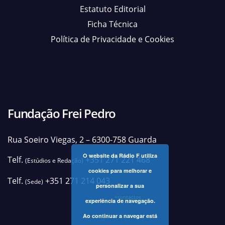
Estatuto Editorial
Ficha Técnica
Política de Privacidade e Cookies
Fundação Frei Pedro
Rua Soeiro Viegas, 2 – 6300-758 Guarda
O website da Rádio F utiliza
Telf.
+351 271 221 468
(Estúdios e Redação)
cookies para melhorar e
Telf.
+351 271 214 043
(Sede)
personalizar a sua
+contactos
experiência de navegação.
Ao continuar a navegar está