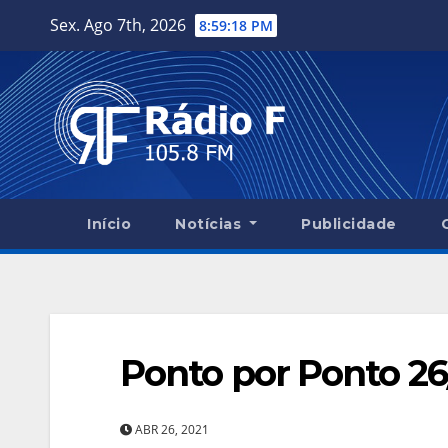
Skip
Sex. Ago 7th, 2026
8:59:19 PM
to
content
Início
Notícias
Publicidade
Ponto por Ponto 26
ABR 26, 2021