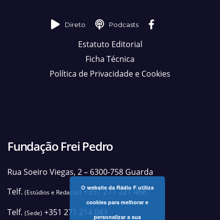
Direto
Podcasts
Estatuto Editorial
Ficha Técnica
Política de Privacidade e Cookies
Fundação Frei Pedro
Rua Soeiro Viegas, 2 – 6300-758 Guarda
O website da Rádio F utiliza
Telf.
+351 271 221 468
(Estúdios e Redação)
cookies para melhorar e
Telf.
+351 271 214 043
(Sede)
personalizar a sua