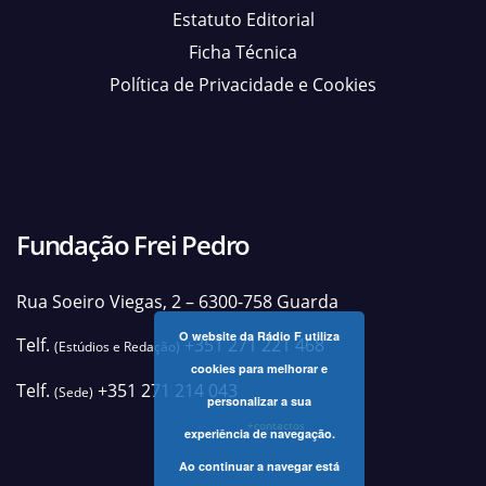
Estatuto Editorial
Ficha Técnica
Política de Privacidade e Cookies
Fundação Frei Pedro
Rua Soeiro Viegas, 2 – 6300-758 Guarda
O website da Rádio F utiliza
Telf.
+351 271 221 468
(Estúdios e Redação)
cookies para melhorar e
Telf.
+351 271 214 043
(Sede)
personalizar a sua
+contactos
experiência de navegação.
Ao continuar a navegar está