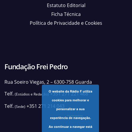
Estatuto Editorial
Ficha Técnica
Política de Privacidade e Cookies
Fundação Frei Pedro
Rua Soeiro Viegas, 2 – 6300-758 Guarda
O website da Rádio F utiliza
Telf.
+351 271 221 468
(Estúdios e Redação)
cookies para melhorar e
Telf.
+351 271 214 043
(Sede)
personalizar a sua
+contactos
experiência de navegação.
Ao continuar a navegar está