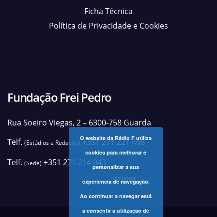
Ficha Técnica
Política de Privacidade e Cookies
Fundação Frei Pedro
Rua Soeiro Viegas, 2 – 6300-758 Guarda
O website da Rádio F utiliza
Telf.
+351 271 221 468
(Estúdios e Redação)
cookies para melhorar e
Telf.
+351 271 214 043
(Sede)
personalizar a sua
+contactos
experiência de navegação.
Ao continuar a navegar está
a consentir a utilização de