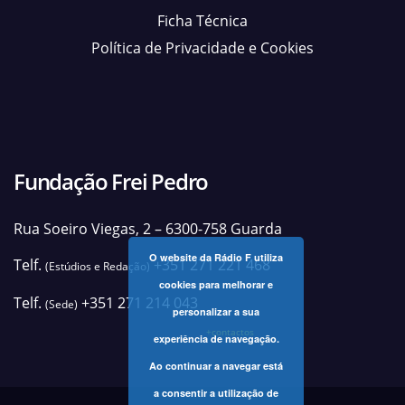
Ficha Técnica
Política de Privacidade e Cookies
Fundação Frei Pedro
Rua Soeiro Viegas, 2 – 6300-758 Guarda
O website da Rádio F utiliza
Telf.
+351 271 221 468
(Estúdios e Redação)
cookies para melhorar e
Telf.
+351 271 214 043
(Sede)
personalizar a sua
+contactos
experiência de navegação.
Ao continuar a navegar está
a consentir a utilização de