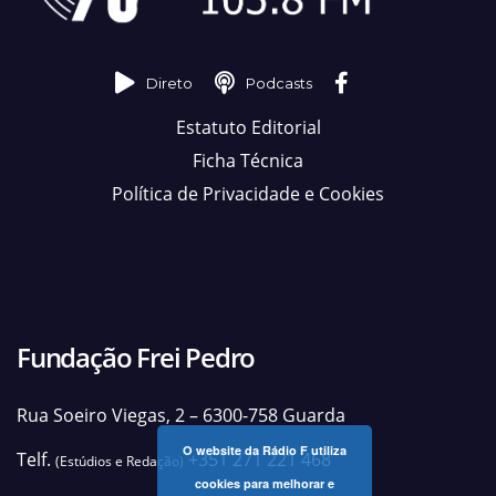
Direto
Podcasts
Estatuto Editorial
Ficha Técnica
Política de Privacidade e Cookies
Fundação Frei Pedro
Rua Soeiro Viegas, 2 – 6300-758 Guarda
O website da Rádio F utiliza
Telf.
+351 271 221 468
(Estúdios e Redação)
cookies para melhorar e