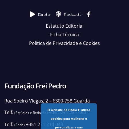
Direto
Podcasts
Estatuto Editorial
Ficha Técnica
Política de Privacidade e Cookies
Fundação Frei Pedro
Rua Soeiro Viegas, 2 – 6300-758 Guarda
O website da Rádio F utiliza
Telf.
+351 271 221 468
(Estúdios e Redação)
cookies para melhorar e
Telf.
+351 271 214 043
(Sede)
personalizar a sua