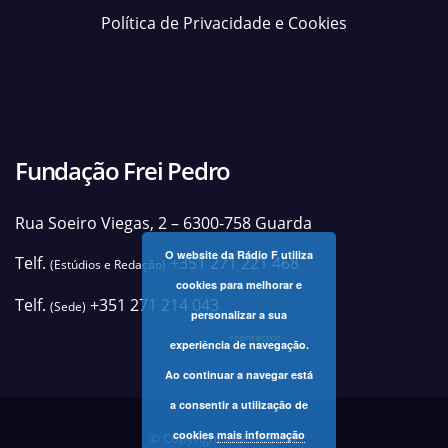
Política de Privacidade e Cookies
Fundação Frei Pedro
Rua Soeiro Viegas, 2 – 6300-758 Guarda
O website da Rádio F utiliza
Telf.
+351 271 221 468
(Estúdios e Redação)
cookies para melhorar e
Telf.
+351 271 214 043
(Sede)
personalizar a sua
+contactos
experiência de navegação.
Ao continuar a navegar está
a consentir a utilização de
cookies
mais informação
© Copyright 2025 Rádio F