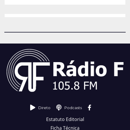
Direto
Podcasts
Estatuto Editorial
Ficha Técnica