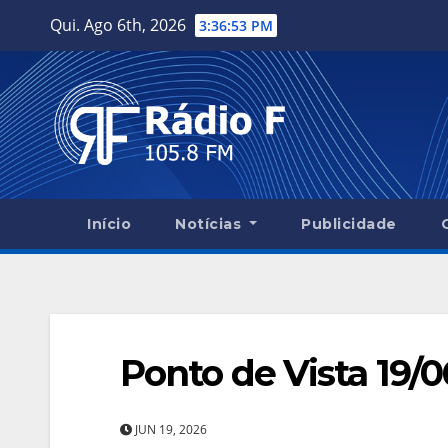
Skip
Qui. Ago 6th, 2026
3:36:54 PM
to
content
Início
Notícias
Publicidade
Ponto de Vista 19/
JUN 19, 2026