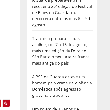
A Guarda prepara-se para
receber a 20ª edição do Festival
de Blues da Guarda, que
decorrerá entre os dias 6 e 9 de
agosto
Trancoso prepara-se para
acolher, (de 7 a 16 de agosto,)
mais uma edição da Feira de
São Bartolomeu, a feira franca
mais antiga do país
A PSP da Guarda deteve um
homem pelo crime de Violência
Doméstica após agressão
grave na via pública
Um jovem de 18 anos de