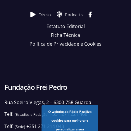
Direto
Podcasts
Estatuto Editorial
Ficha Técnica
Política de Privacidade e Cookies
Fundação Frei Pedro
Rua Soeiro Viegas, 2 – 6300-758 Guarda
O website da Rádio F utiliza
Telf.
+351 271 221 468
(Estúdios e Redação)
cookies para melhorar e
Telf.
+351 271 214 043
(Sede)
personalizar a sua