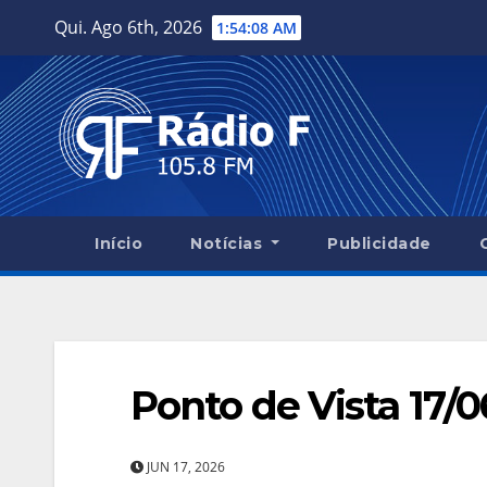
Skip
Qui. Ago 6th, 2026
1:54:09 AM
to
content
Início
Notícias
Publicidade
Ponto de Vista 17/
JUN 17, 2026