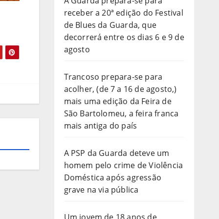
A Guarda prepara-se para
receber a 20ª edição do Festival
de Blues da Guarda, que
decorrerá entre os dias 6 e 9 de
agosto
Trancoso prepara-se para
acolher, (de 7 a 16 de agosto,)
mais uma edição da Feira de
São Bartolomeu, a feira franca
mais antiga do país
A PSP da Guarda deteve um
homem pelo crime de Violência
Doméstica após agressão
grave na via pública
Um jovem de 18 anos de