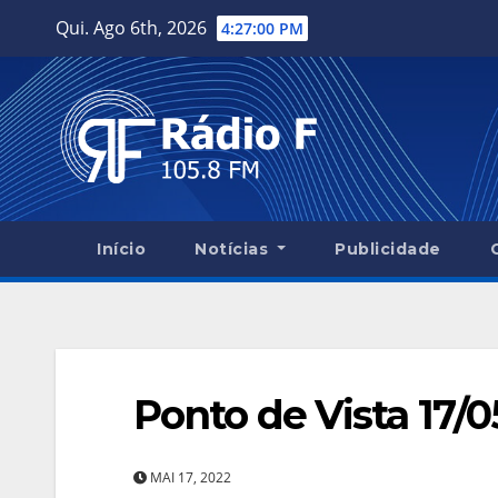
Skip
Qui. Ago 6th, 2026
4:27:01 PM
to
content
Início
Notícias
Publicidade
Ponto de Vista 17/
MAI 17, 2022