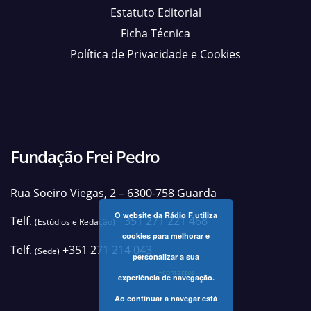
Estatuto Editorial
Ficha Técnica
Política de Privacidade e Cookies
Fundação Frei Pedro
Rua Soeiro Viegas, 2 – 6300-758 Guarda
O website da Rádio F utiliza
Telf.
+351 271 221 468
(Estúdios e Redação)
cookies para melhorar e
Telf.
+351 271 214 043
(Sede)
personalizar a sua
+contactos
experiência de navegação.
Ao continuar a navegar está