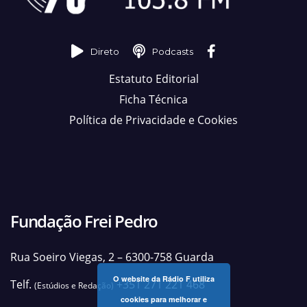
Direto
Podcasts
Estatuto Editorial
Ficha Técnica
Política de Privacidade e Cookies
Fundação Frei Pedro
Rua Soeiro Viegas, 2 – 6300-758 Guarda
O website da Rádio F utiliza
Telf.
+351 271 221 468
(Estúdios e Redação)
cookies para melhorar e