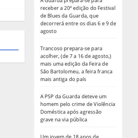
A Guarda prepara-se para
receber a 20ª edição do Festival
de Blues da Guarda, que
decorrerá entre os dias 6 e 9 de
agosto
Trancoso prepara-se para
acolher, (de 7 a 16 de agosto,)
mais uma edição da Feira de
São Bartolomeu, a feira franca
mais antiga do país
A PSP da Guarda deteve um
homem pelo crime de Violência
Doméstica após agressão
grave na via pública
Um jovem de 18 anos de