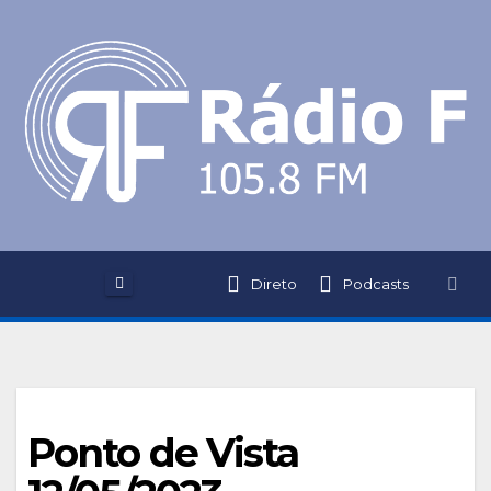
Skip
to
content
Direto
Podcasts
Ponto de Vista