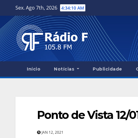
Skip
Sex. Ago 7th, 2026
4:34:11 AM
to
content
Início
Notícias
Publicidade
Ponto de Vista 12/0
JAN 12, 2021