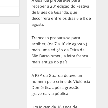
A Guarda prepara-se para
receber a 20ª edição do Festival
de Blues da Guarda, que
decorrerá entre os dias 6 e 9 de
agosto
Trancoso prepara-se para
acolher, (de 7 a 16 de agosto,)
mais uma edição da Feira de
São Bartolomeu, a feira franca
mais antiga do país
A PSP da Guarda deteve um
homem pelo crime de Violência
Doméstica após agressão
grave na via pública
Um jovem de 18 anos de