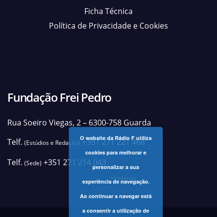
Ficha Técnica
Política de Privacidade e Cookies
Fundação Frei Pedro
Rua Soeiro Viegas, 2 – 6300-758 Guarda
O website da Rádio F utiliza
Telf.
+351 271 221 468
(Estúdios e Redação)
cookies para melhorar e
Telf.
+351 271 214 043
(Sede)
personalizar a sua
+contactos
experiência de navegação.
Ao continuar a navegar está
a consentir a utilização de