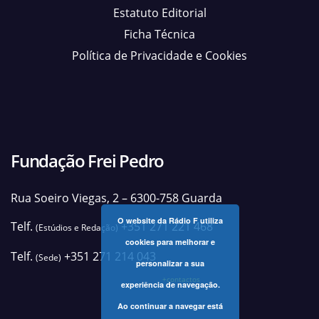
Estatuto Editorial
Ficha Técnica
Política de Privacidade e Cookies
Fundação Frei Pedro
Rua Soeiro Viegas, 2 – 6300-758 Guarda
O website da Rádio F utiliza
Telf.
+351 271 221 468
(Estúdios e Redação)
cookies para melhorar e
Telf.
+351 271 214 043
(Sede)
personalizar a sua
+contactos
experiência de navegação.
Ao continuar a navegar está