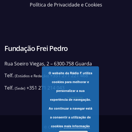
Política de Privacidade e Cookies
Fundação Frei Pedro
Rua Soeiro Viegas, 2 – 6300-758 Guarda
O website da Rádio F utiliza
Telf.
+351 271 221 468
(Estúdios e Redação)
cookies para melhorar e
Telf.
+351 271 214 043
(Sede)
personalizar a sua
+contactos
experiência de navegação.
Ao continuar a navegar está
a consentir a utilização de
cookies
mais informação
© Copyright 2025 Rádio F