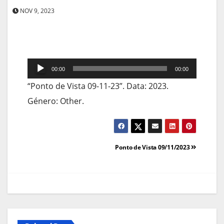
NOV 9, 2023
Reprodutor
00:00
00:00
de
“Ponto de Vista 09-11-23”. Data: 2023.
áudio
Género: Other.
Navegação
Ponto de Vista 09/11/2023
de
artigos