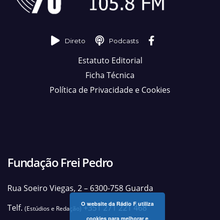
Direto
Podcasts
Estatuto Editorial
Ficha Técnica
Política de Privacidade e Cookies
Fundação Frei Pedro
Rua Soeiro Viegas, 2 – 6300-758 Guarda
O website da Rádio F utiliza
Telf.
+351 271 221 468
(Estúdios e Redação)
cookies para melhorar e