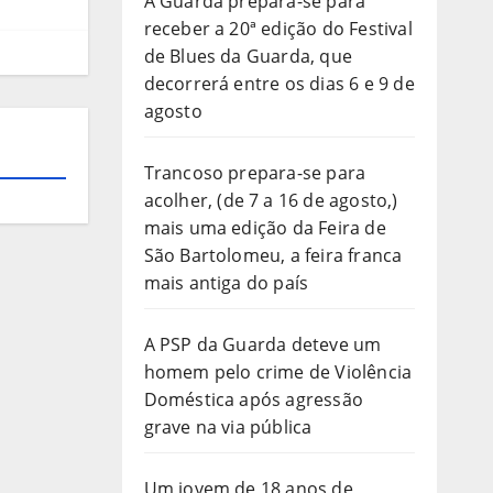
A Guarda prepara-se para
receber a 20ª edição do Festival
de Blues da Guarda, que
decorrerá entre os dias 6 e 9 de
agosto
Trancoso prepara-se para
acolher, (de 7 a 16 de agosto,)
mais uma edição da Feira de
São Bartolomeu, a feira franca
mais antiga do país
A PSP da Guarda deteve um
homem pelo crime de Violência
Doméstica após agressão
grave na via pública
Um jovem de 18 anos de