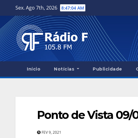
Skip
Sex. Ago 7th, 2026
8:47:05 AM
to
content
Início
Notícias
Publicidade
Ponto de Vista 09/
FEV 9, 2021