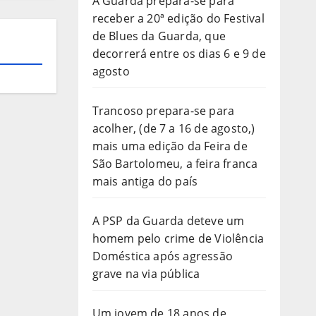
A Guarda prepara-se para
receber a 20ª edição do Festival
de Blues da Guarda, que
decorrerá entre os dias 6 e 9 de
agosto
Trancoso prepara-se para
acolher, (de 7 a 16 de agosto,)
mais uma edição da Feira de
São Bartolomeu, a feira franca
mais antiga do país
A PSP da Guarda deteve um
homem pelo crime de Violência
Doméstica após agressão
grave na via pública
Um jovem de 18 anos de