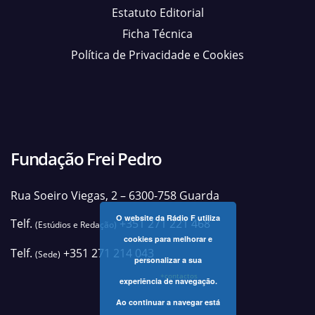
Estatuto Editorial
Ficha Técnica
Política de Privacidade e Cookies
Fundação Frei Pedro
Rua Soeiro Viegas, 2 – 6300-758 Guarda
O website da Rádio F utiliza
Telf.
+351 271 221 468
(Estúdios e Redação)
cookies para melhorar e
Telf.
+351 271 214 043
(Sede)
personalizar a sua
+contactos
experiência de navegação.
Ao continuar a navegar está