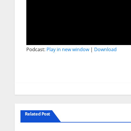
Podcast:
Play in new window
|
Download
Related Post