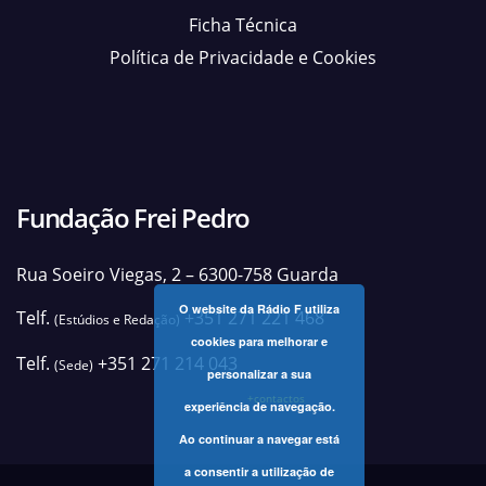
Ficha Técnica
Política de Privacidade e Cookies
Fundação Frei Pedro
Rua Soeiro Viegas, 2 – 6300-758 Guarda
O website da Rádio F utiliza
Telf.
+351 271 221 468
(Estúdios e Redação)
cookies para melhorar e
Telf.
+351 271 214 043
(Sede)
personalizar a sua
+contactos
experiência de navegação.
Ao continuar a navegar está
a consentir a utilização de