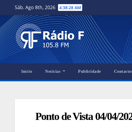
Skip
Sáb. Ago 8th, 2026
4:38:30 AM
to
content
Início
Notícias
Publicidade
Contacto
Ponto de Vista 04/04/20