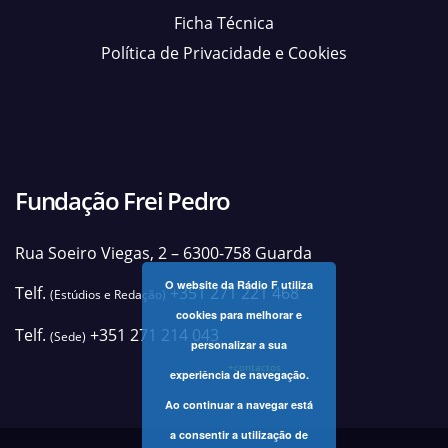
Ficha Técnica
Política de Privacidade e Cookies
Fundação Frei Pedro
Rua Soeiro Viegas, 2 – 6300-758 Guarda
O website da Rádio F utiliza
Telf.
+351 271 221 468
(Estúdios e Redação)
cookies para melhorar e
Telf.
+351 271 214 043
(Sede)
personalizar a sua
+contactos
experiência de navegação.
Ao continuar a navegar está
a consentir a utilização de