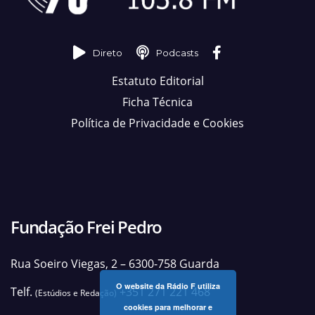
Direto
Podcasts
Estatuto Editorial
Ficha Técnica
Política de Privacidade e Cookies
Fundação Frei Pedro
Rua Soeiro Viegas, 2 – 6300-758 Guarda
O website da Rádio F utiliza
Telf.
+351 271 221 468
(Estúdios e Redação)
cookies para melhorar e