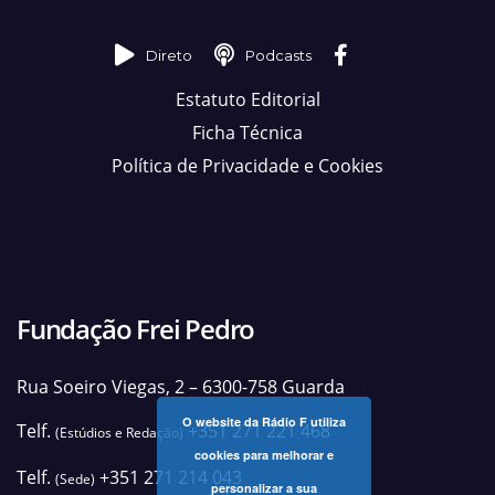
Direto
Podcasts
Estatuto Editorial
Ficha Técnica
Política de Privacidade e Cookies
Fundação Frei Pedro
Rua Soeiro Viegas, 2 – 6300-758 Guarda
O website da Rádio F utiliza
Telf.
+351 271 221 468
(Estúdios e Redação)
cookies para melhorar e
Telf.
+351 271 214 043
(Sede)
personalizar a sua