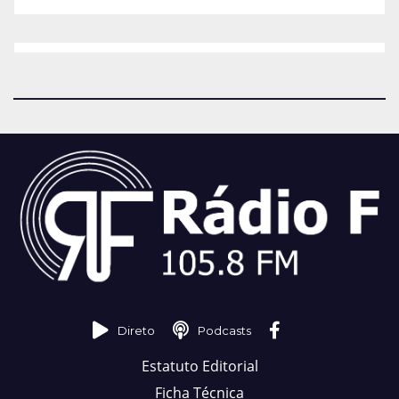
Direto
Podcasts
Estatuto Editorial
Ficha Técnica