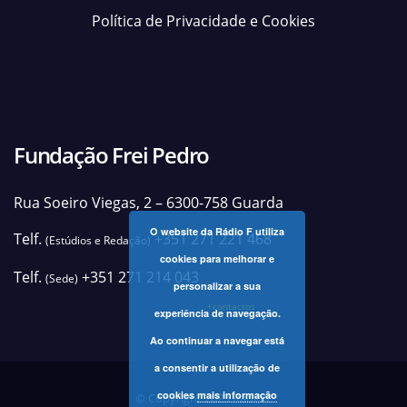
Política de Privacidade e Cookies
Fundação Frei Pedro
Rua Soeiro Viegas, 2 – 6300-758 Guarda
O website da Rádio F utiliza
Telf.
+351 271 221 468
(Estúdios e Redação)
cookies para melhorar e
Telf.
+351 271 214 043
(Sede)
personalizar a sua
+contactos
experiência de navegação.
Ao continuar a navegar está
a consentir a utilização de
cookies
mais informação
© Copyright 2025 Rádio F