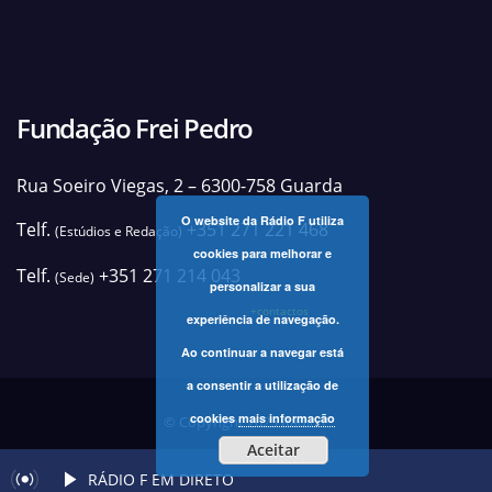
Fundação Frei Pedro
Rua Soeiro Viegas, 2 – 6300-758 Guarda
O website da Rádio F utiliza
Telf.
+351 271 221 468
(Estúdios e Redação)
cookies para melhorar e
Telf.
+351 271 214 043
(Sede)
personalizar a sua
+contactos
experiência de navegação.
Ao continuar a navegar está
a consentir a utilização de
cookies
mais informação
© Copyright 2025 Rádio F
Aceitar
RÁDIO F EM DIRETO