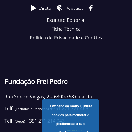
Direto
Podcasts
Estatuto Editorial
Ficha Técnica
Política de Privacidade e Cookies
Fundação Frei Pedro
Rua Soeiro Viegas, 2 – 6300-758 Guarda
O website da Rádio F utiliza
Telf.
+351 271 221 468
(Estúdios e Redação)
cookies para melhorar e
Telf.
+351 271 214 043
(Sede)
personalizar a sua
+contactos