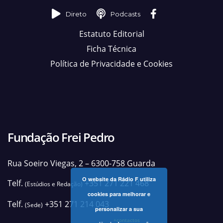
Direto
Podcasts
Estatuto Editorial
Ficha Técnica
Política de Privacidade e Cookies
Fundação Frei Pedro
Rua Soeiro Viegas, 2 – 6300-758 Guarda
O website da Rádio F utiliza
Telf.
+351 271 221 468
(Estúdios e Redação)
cookies para melhorar e
Telf.
+351 271 214 043
(Sede)
personalizar a sua
+contactos