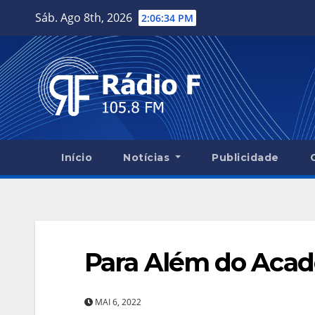
Skip
Sáb. Ago 8th, 2026
2:06:35 PM
to
content
Início
Notícias
Publicidade
Para Além do Acad
MAI 6, 2022