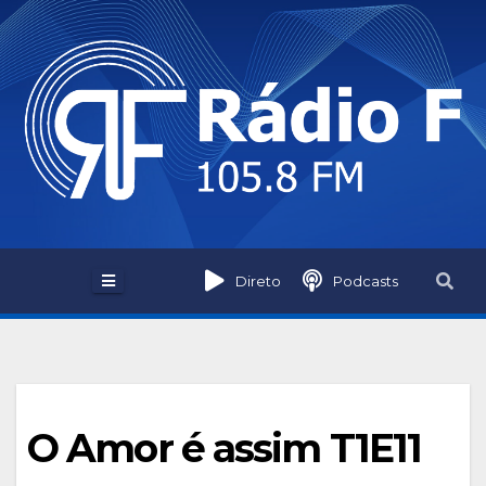
Skip
to
content
Direto
Podcasts
O Amor é assim T1E11