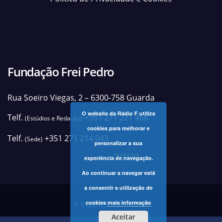
Fundação Frei Pedro
Rua Soeiro Viegas, 2 – 6300-758 Guarda
O website da Rádio F utiliza
Telf.
+351 271 221 468
(Estúdios e Redação)
cookies para melhorar e
Telf.
+351 271 214 043
(Sede)
personalizar a sua
+contactos
experiência de navegação.
Ao continuar a navegar está
a consentir a utilização de
cookies
mais informação
© Copyright 2025 Rádio F
Aceitar